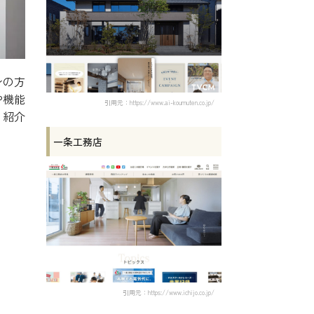
ンの方
や機能
引用元：https://www.ai-koumuten.co.jp/
く紹介
一条工務店
引用元：https://www.ichijo.co.jp/