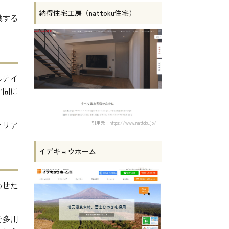
納得住宅工房（nattoku住宅）
識する
ルテイ
空間に
テリア
引用元：https://www.nattoku.jp/
イデキョウホーム
わせた
を多用