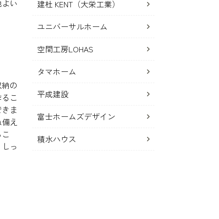
地よい
建杜 KENT（大栄工業）
ユニバーサルホーム
空間工房LOHAS
タマホーム
収納の
平成建設
作るこ
できま
富士ホームズデザイン
ね備え
らこ
積水ハウス
。しっ