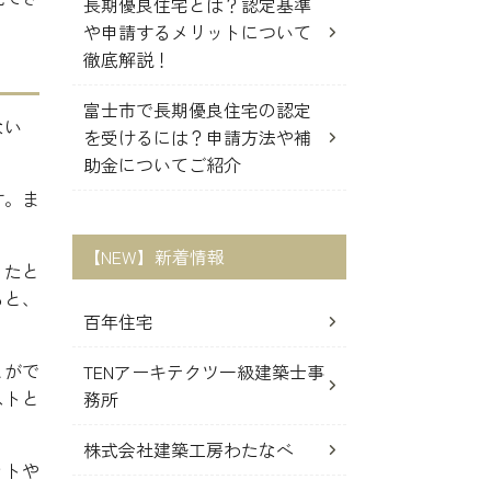
長期優良住宅とは？認定基準
や申請するメリットについて
徹底解説！
富士市で長期優良住宅の認定
ない
を受けるには？申請方法や補
助金についてご紹介
す。ま
【NEW】新着情報
。たと
ると、
百年住宅
とがで
TENアーキテクツ一級建築士事
ストと
務所
株式会社建築工房わたなべ
ットや