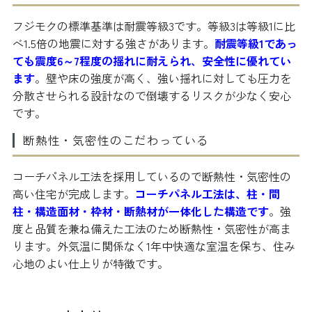
フジモクの標準基準は耐震等級3です。等級3は等級1に比
べ1.5倍の地震に対する強さがあります。
耐震等級1であっ
ても震度6～7程度の揺れに耐えられ、安全性に優れてい
ます
。壁や床の強度が高く、強い揺れに対しても圧力を
分散させられる設計なので倒壊するリスクが少なく安心
です。
断熱性・気密性のこだわっている
コーチパネル工法を採用しているので断熱性・気密性の
高い住宅が完成します。
コーチパネル工法は、柱・間
柱・構造面材・枠材・断熱材が一体化した構造です
。強
度と品質を兼ね備えた工法のため断熱性・気密性が高ま
ります。外気温に関係なく1年中快適な室温を保ち、住み
心地のよい仕上りが特徴です。