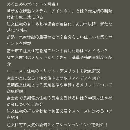
めるためのポイントを解説！
革新的な断熱システム「アイシネン」とは？最先端の断熱
技術と施工法に迫る
注文住宅の省エネ基準適合が義務化！2030年以降、新たな
時代が到来
断熱・気密性能の重要性とは？自分らしい住まいを築くポ
イントを解説
富士市で注文住宅を建てたい！費用相場はどれくらい？
省エネ住宅はメリットがたくさん！基準や補助金制度を紹
介
ローコスト住宅のメリット・デメリットを徹底解説
家事が楽になる！注文住宅の間取りアイデアを紹介
長期優良住宅とは？認定基準や申請するメリットについて
徹底解説！
富士市で長期優良住宅の認定を受けるには？申請方法や補
助金についてご紹介
注文住宅の打ち合わせは何回必要？スムーズに進めるコツ
を紹介！
注文住宅で人気の設備＆オプションランキングを紹介！