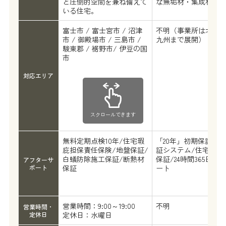
と圧倒的空間を兼ね備えて
な無垢材・集成材を
いる住宅。
富士市 / 富士宮市 / 沼津
不明（事業所は北海
市 / 御殿場市 / 三島市 /
九州まで展開）
駿東郡 / 裾野市/ 伊豆の国
市
対応エリア
スクロールできます
無料定期点検10年/住宅瑕
「20年」初期保証/地
庇担保責任保険/地盤保証/
証システム/住宅設備
白蟻防除施工保証/断熱材
保証/24時間365日受
アフターサ
ポート
保証
ート
営業時間：9:00～19:00
不明
営業時間・
定休日
定休日：水曜日