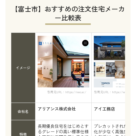
【富士市】おすすめの注文住宅メーカ
ー比較表
イメージ
引用元URL：https://neo.ac/
引用元URL：https://www.ai-k
ten.c
アリアンス株式会社
アイ工務店
会社名
長期優良住宅をはじめとす
プレカットされた、
るグレードの高い標準仕様
化が少なく高強度・
特徴