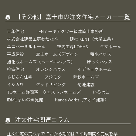
【その他】富士市の注文住宅メーカー一覧
百年住宅
TENアーキテクツ一級建築士事務所
株式会社建築工房わたなべ
建杜 KENT（大栄工業）
ユニバーサルホーム
空間工房LOHAS
タマホーム
平成建設
富士ホームズデザイン
積水ハウス
旭化成ホームズ（ヘーベルハウス）
ぽっくハウス
桧家住宅
オレンジハウス
イデキョウホーム
ふじさん住宅
フジモク
静鉄ホームズ
イシカワ
グッドリビング
菊池建設
TDホーム静岡西 ウエストンホームズ
いろはこ
IDK住まいの発見館
Hands Works（アオイ建築）
注文住宅関連コラム
注文住宅の完成までにかかる期間は？平均期間や完成を早